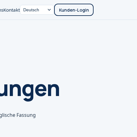
ns
Kontakt
Kunden-Login
gungen
nglische Fassung