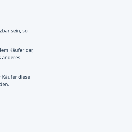
bar sein, so
dem Käufer dar,
s anderes
r Käufer diese
den.