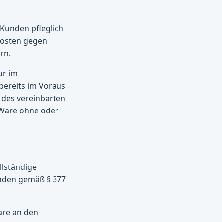
 Kunden pfleglich
 Kosten gegen
rn.
ur im
bereits im Voraus
 des vereinbarten
 Ware ohne oder
llständige
unden gemäß § 377
are an den