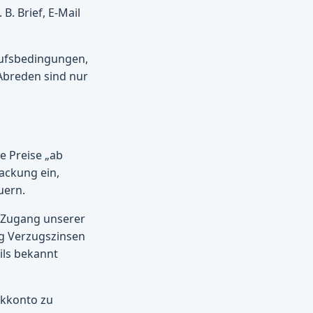
B. Brief, E-Mail
aufsbedingungen,
Abreden sind nur
re Preise „ab
ackung ein,
uern.
it Zugang unserer
rag Verzugszinsen
ils bekannt
nkkonto zu