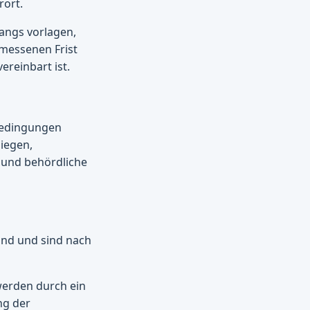
rort.
angs vorlagen,
emessenen Frist
ereinbart ist.
 Bedingungen
liegen,
s und behördliche
and und sind nach
werden durch ein
ng der