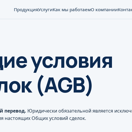
Продукция
Услуги
Как мы работаем
О компании
Конта
ие условия
лок (AGB)
 перевод.
Юридически обязательной является исключ
ия настоящих Общих условий сделок.