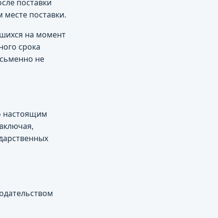
осле поставки
 месте поставки.
вшихся на момент
ного срока
исьменно не
по настоящим
 включая,
ударственных
нодательством