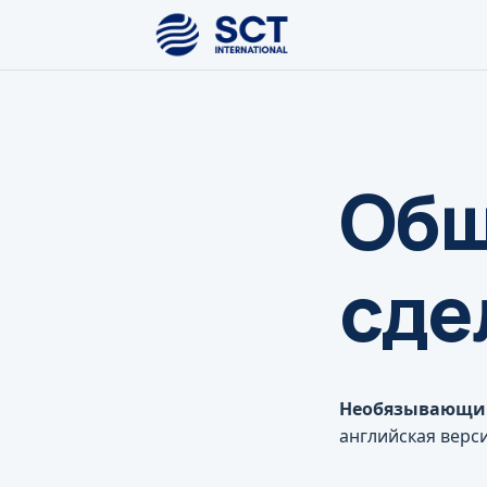
Общ
сде
Необязывающий
английская верс