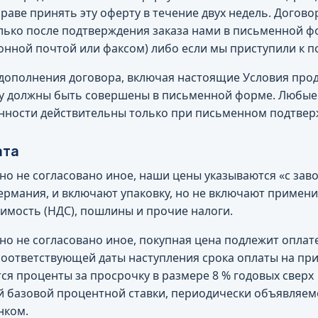
раве принять эту оферту в течение двух недель. Догово
ько после подтверждения заказа нами в письменной ф
онной почтой или факсом) либо если мы приступили к по
 дополнения договора, включая настоящие Условия прод
лу должны быть совершены в письменной форме. Любые
нности действительны только при письменном подтвер
ата
но не согласовано иное, наши цены указываются «с заво
 Германия, и включают упаковку, но не включают примен
имость (НДС), пошлины и прочие налоги.
нно не согласовано иное, покупная цена подлежит оплат
 соответствующей даты наступления срока оплаты на п
ся проценты за просрочку в размере 8 % годовых сверх
 базовой процентной ставки, периодически объявляе
нком.