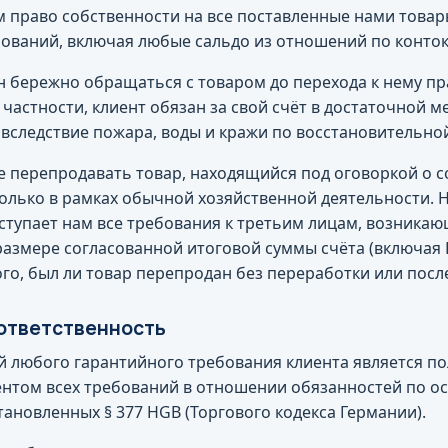
м право собственности на все поставленные нами товар
бований, включая любые сальдо из отношений по конток
ан бережно обращаться с товаром до перехода к нему пр
 частности, клиент обязан за свой счёт в достаточной м
 вследствие пожара, воды и кражи по восстановительно
ве перепродавать товар, находящийся под оговоркой о 
только в рамках обычной хозяйственной деятельности.
уступает нам все требования к третьим лицам, возникаю
размере согласованной итоговой суммы счёта (включая 
го, был ли товар перепродан без переработки или после
 ответственность
й любого гарантийного требования клиента является п
нтом всех требований в отношении обязанностей по о
тановленных § 377 HGB (Торгового кодекса Германии).