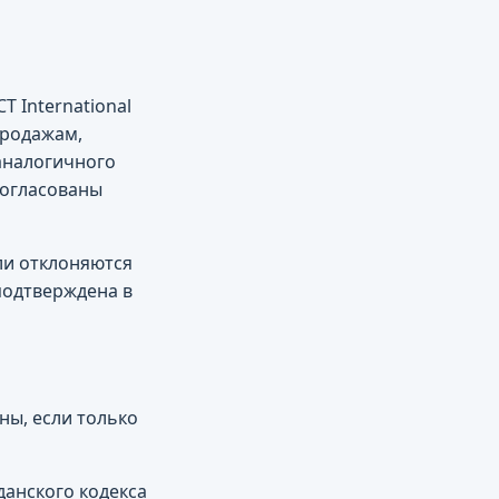
 International
продажам,
аналогичного
согласованы
ли отклоняются
 подтверждена в
ны, если только
данского кодекса