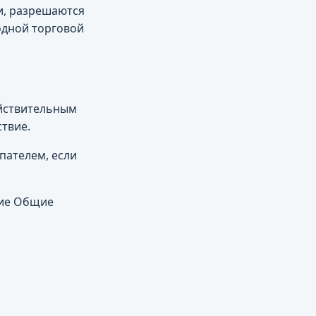
и, разрешаются
одной торговой
ействительным
твие.
пателем, если
щие Общие