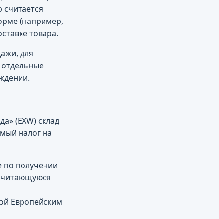
р считается
орме (например,
ставке товара.
ажи, для
 отдельные
ждении.
да» (EXW) склад
имый налог на
е по получении
ричитающуюся
мой Европейским