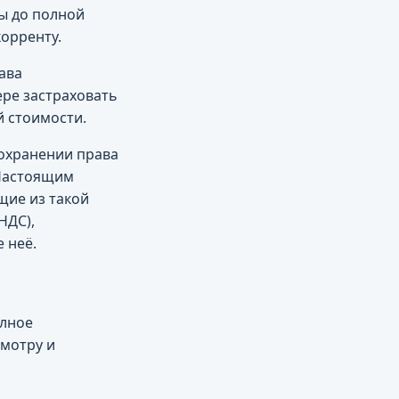
ы до полной
орренту.
ава
ере застраховать
й стоимости.
сохранении права
 Настоящим
щие из такой
НДС),
 неё.
олное
смотру и