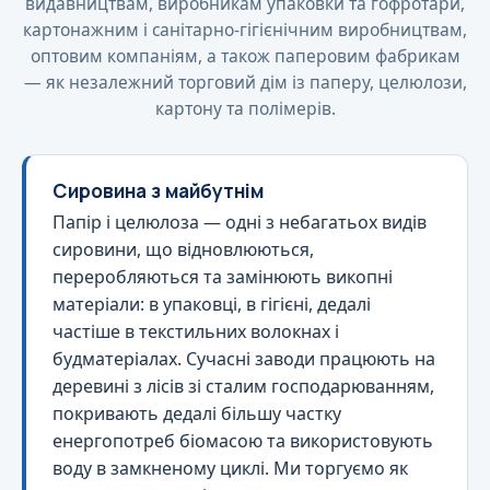
видавництвам, виробникам упаковки та гофротари,
картонажним і санітарно-гігієнічним виробництвам,
оптовим компаніям, а також паперовим фабрикам
— як незалежний торговий дім із паперу, целюлози,
картону та полімерів.
Сировина з майбутнім
Папір і целюлоза — одні з небагатьох видів
сировини, що відновлюються,
переробляються та замінюють викопні
матеріали: в упаковці, в гігієні, дедалі
частіше в текстильних волокнах і
будматеріалах. Сучасні заводи працюють на
деревині з лісів зі сталим господарюванням,
покривають дедалі більшу частку
енергопотреб біомасою та використовують
воду в замкненому циклі. Ми торгуємо як