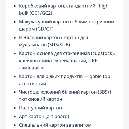
Коробковий картон, стандартний і high
bulk (GC1/GC2)
Макулатурний картон із білим покривним
шаром (GD/GT)
Небілений картон і картон для
мультипаків (SUS/SUB)
Картон-основа для стаканчиків (cupstock),
крейдований/некрейдований, з PE-
ламінацією
Картон для рідких продуктів — gable top і
асептичний
Чистоцелюлозний білений картон (SBS) і
тютюновий картон
Палітурний картон
Арт-картон (art board)
Спеціальний картон за запитом