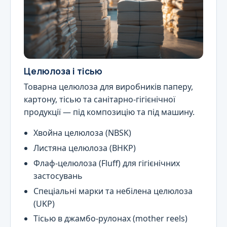
Целюлоза і тісью
Товарна целюлоза для виробників паперу,
картону, тісью та санітарно-гігієнічної
продукції — під композицію та під машину.
Хвойна целюлоза (NBSK)
Листяна целюлоза (BHKP)
Флаф-целюлоза (Fluff) для гігієнічних
застосувань
Спеціальні марки та небілена целюлоза
(UKP)
Тісью в джамбо-рулонах (mother reels)