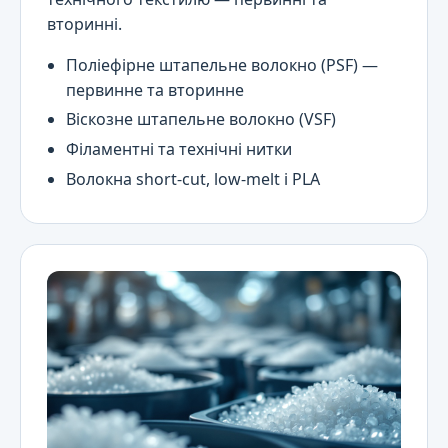
вторинні.
Поліефірне штапельне волокно (PSF) —
первинне та вторинне
Віскозне штапельне волокно (VSF)
Філаментні та технічні нитки
Волокна short-cut, low-melt і PLA