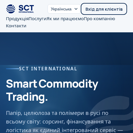
Вхід для клієнтів
Продукція
Послуги
Як ми працюємо
Про компанію
Контакти
SCT INTERNATIONAL
Smart
Commodity
Trading.
Папір, целюлоза та полімери в русі по
всьому світу: сорсинг, фінансування та
логістика як єдиний інтегрований сервіс —